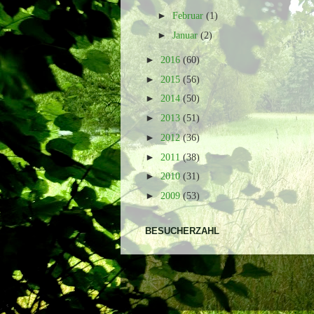
►
Februar
(1)
►
Januar
(2)
►
2016
(60)
►
2015
(56)
►
2014
(50)
►
2013
(51)
►
2012
(36)
►
2011
(38)
►
2010
(31)
►
2009
(53)
BESUCHERZAHL