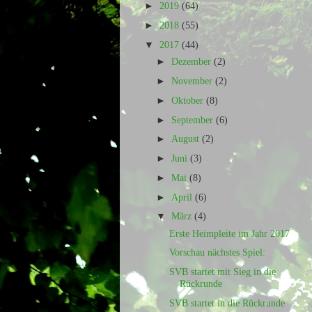
►
2019
(64)
►
2018
(55)
▼
2017
(44)
►
Dezember
(2)
►
November
(2)
►
Oktober
(8)
►
September
(6)
►
August
(2)
►
Juni
(3)
►
Mai
(8)
►
April
(6)
▼
März
(4)
Erste Heimpleite im Jahr 2017
Vorschau nächstes Spiel:
SVB startet mit Sieg in die
Rückrunde
SVB startet in die Rückrunde