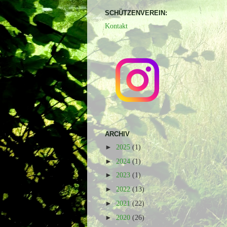
SCHÜTZENVEREIN:
Kontakt
ARCHIV
►
2025
(1)
►
2024
(1)
►
2023
(1)
►
2022
(13)
►
2021
(22)
►
2020
(26)